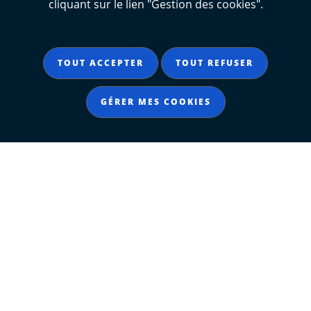
cliquant sur le lien "Gestion des cookies".
SUIVEZ-NOUS SUR LES
RÉSEAUX SOCIAUX
TOUT ACCEPTER
TOUT REFUSER
Notre page Instagram
Notre page Facebook
Notre page X
Notre page Tiktok
Notre page Link
GÉRER MES COOKIES
Notre page Youtube
Contacter le Département
Département de La Charente-Maritime
85 boulevard de la république