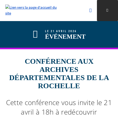
Rechercher
Ouvri
Valider la re
ALLER AU CONTENU
ALLER AU MENU
ALLER À LA RECHERCHE
LE 21 AVRIL 2026
ÉVÉNEMENT
CONFÉRENCE AUX
ARCHIVES
DÉPARTEMENTALES DE LA
ROCHELLE
Cette conférence vous invite le 21
avril à 18h à redécouvrir