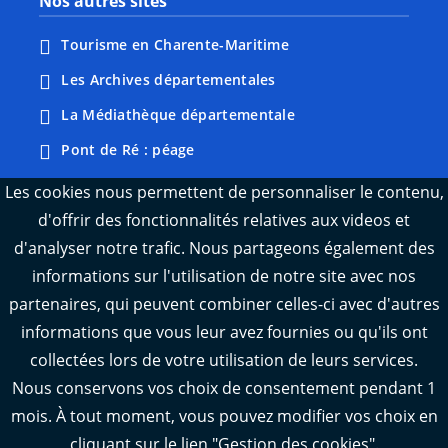
Nos autres sites
Tourisme en Charente-Maritime
Les Archives départementales
La Médiathèque départementale
Pont de Ré : péage
Webcams : Ré info trafic
Les cookies nous permettent de personnaliser le contenu,
d'offrir des fonctionnalités relatives aux videos et
Webcams : Oléron info trafic
d'analyser notre trafic. Nous partageons également des
Manger 17
informations sur l'utilisation de notre site avec nos
Emploi 17
partenaires, qui peuvent combiner celles-ci avec d'autres
L'Observatoire des territoires de Charente-
informations que vous leur avez fournies ou qu'ils ont
Maritime
collectées lors de votre utilisation de leurs services.
Nous conservons vos choix de consentement pendant 1
mois. À tout moment, vous pouvez modifier vos choix en
cliquant sur le lien "Gestion des cookies".