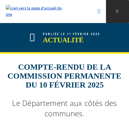
Rechercher
Ouvri
Valider la re
ALLER AU CONTENU
ALLER AU MENU
ALLER À LA RECHERCHE
PUBLIÉE LE 11 FÉVRIER 2025
ACTUALITÉ
COMPTE-RENDU DE LA
COMMISSION PERMANENTE
DU 10 FÉVRIER 2025
Le Département aux côtés des
communes.