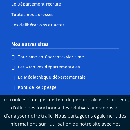
Le Département recrute
Toutes nos adresses
Les délibérations et actes
Nos autres sites
Tourisme en Charente-Maritime
Les Archives départementales
La Médiathèque départementale
Pont de Ré : péage
Webcams : Ré info trafic
Les cookies nous permettent de personnaliser le contenu,
d'offrir des fonctionnalités relatives aux videos et
Webcams : Oléron info trafic
d'analyser notre trafic. Nous partageons également des
Manger 17
informations sur l'utilisation de notre site avec nos
Emploi 17