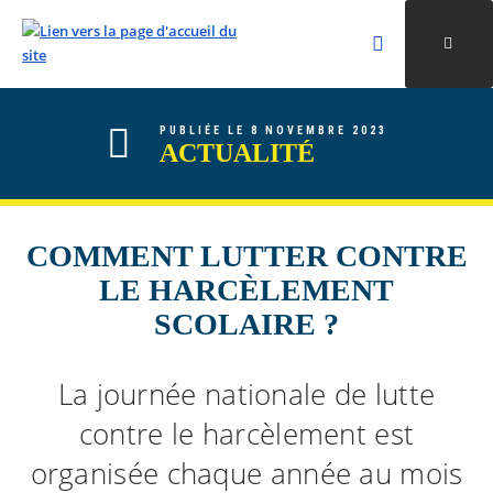
Rechercher
Ouvri
Valider la re
ALLER AU CONTENU
ALLER AU MENU
ALLER À LA RECHERCHE
PUBLIÉE LE 8 NOVEMBRE 2023
ACTUALITÉ
COMMENT LUTTER CONTRE
LE HARCÈLEMENT
SCOLAIRE ?
La journée nationale de lutte
contre le harcèlement est
organisée chaque année au mois