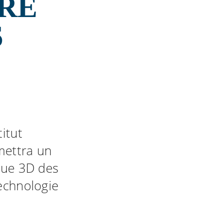
TRE
S
itut
mettra un
que 3D des
technologie