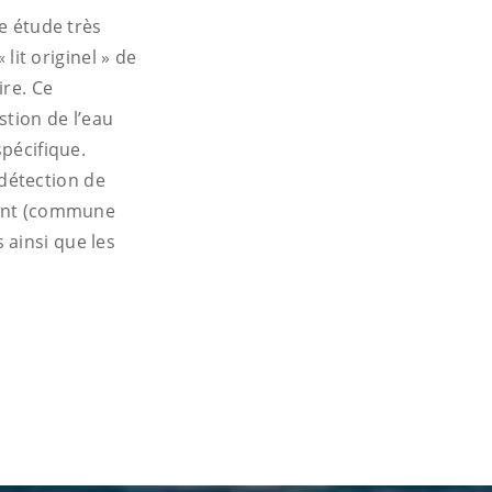
ne étude très
 lit originel » de
ire. Ce
stion de l’eau
spécifique.
détection de
lmont (commune
 ainsi que les