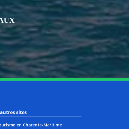
IAUX
nkedin
page Youtube
autres sites
ourisme en Charente-Maritime