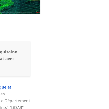
Aquitaine
iat avec
que et
ées
. Le Département
ints) "LiDAR"