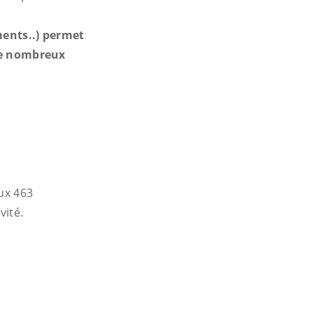
iments..) permet
de nombreux
aux 463
vité.