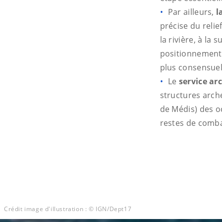
Par ailleurs,
l
précise du relief
la rivière, à la
positionnement 
plus consensuel 
Le
service ar
structures arch
de Médis) des o
restes de comba
Crédit image d'illustration : © IGN/Dept17