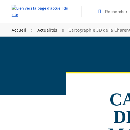
Rechercher
Valider la re
>
>
Accueil
Actualités
Cartographie 3D de la Charen
C
D