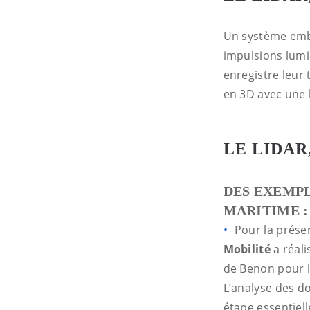
Un système emba
impulsions lumin
enregistre leur
en 3D avec une 
LE LIDAR
DES EXEMPL
MARITIME :
Pour la préser
Mobilité
a réali
de Benon pour l
L’analyse des do
étape essentiell