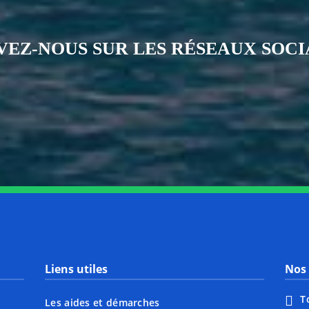
VEZ-NOUS SUR LES RÉSEAUX SOC
Notre page Instagram
Notre page Facebook
Notre page X
Notre page Tiktok
Notre page Li
Notre 
Liens utiles
Nos 
T
Les aides et démarches