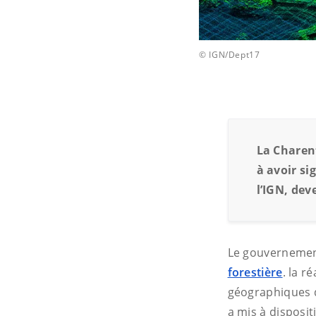
© IGN/Dept17
La Charen
à avoir si
l’IGN, dev
Le gouvernemen
forestière
.
la ré
géographiques d
a mis à disposi