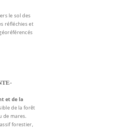
rs le sol des
s réfléchies et
 géoréférencés
NTE-
t et de la
ible de la forêt
au de mares.
ssif forestier,