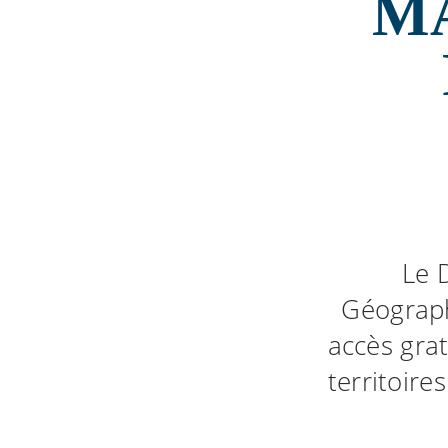
MA
Le 
Géograph
accès gra
territoire