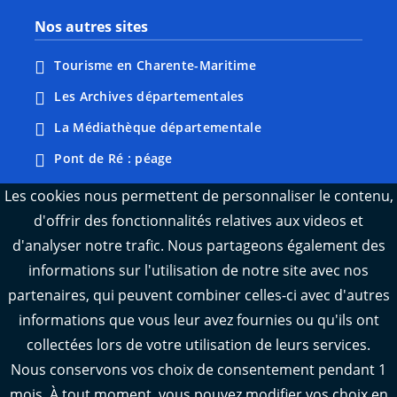
Nos autres sites
Tourisme en Charente-Maritime
Les Archives départementales
La Médiathèque départementale
Pont de Ré : péage
Webcams : Ré info trafic
Les cookies nous permettent de personnaliser le contenu,
d'offrir des fonctionnalités relatives aux videos et
Webcams : Oléron info trafic
d'analyser notre trafic. Nous partageons également des
Manger 17
informations sur l'utilisation de notre site avec nos
Emploi 17
partenaires, qui peuvent combiner celles-ci avec d'autres
L'Observatoire des territoires de Charente-
informations que vous leur avez fournies ou qu'ils ont
Maritime
collectées lors de votre utilisation de leurs services.
Nous conservons vos choix de consentement pendant 1
mois. À tout moment, vous pouvez modifier vos choix en