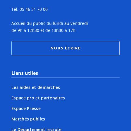
Tél. 05 46 31 70 00
Accueil du public du lundi au vendredi
de 9h à 12h30 et de 13h30 à 17h
NOUS ÉCRIRE
Liens utiles
Les aides et démarches
Espace pro et partenaires
Espace Presse
Marchés publics
Le Département recrute