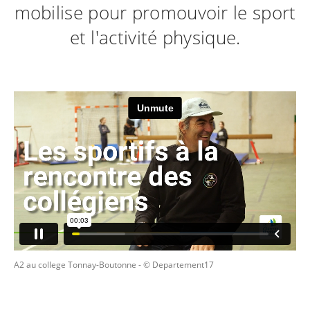
mobilise pour promouvoir le sport
et l'activité physique.
A2 au college Tonnay-Boutonne
- © Departement17