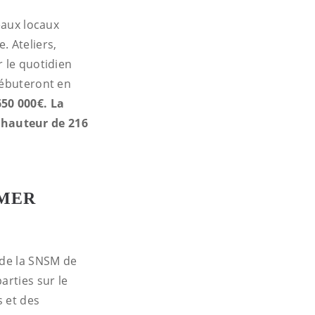
eaux locaux
. Ateliers,
r le quotidien
débuteront en
50 000€. La
 hauteur de 216
 MER
 de la SNSM de
arties sur le
s et des