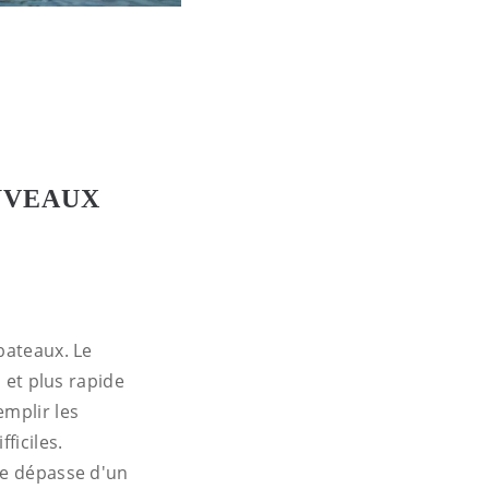
UVEAUX
bateaux. Le
d et plus rapide
emplir les
fficiles.
le dépasse d'un