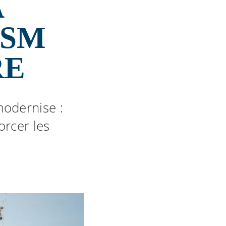
A
NSM
RE
modernise :
orcer les