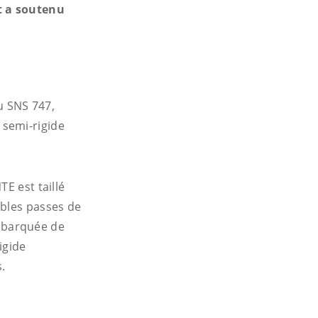
 a soutenu
.
du SNS 747,
 semi-rigide
E est taillé
ables passes de
mbarquée de
igide
s.