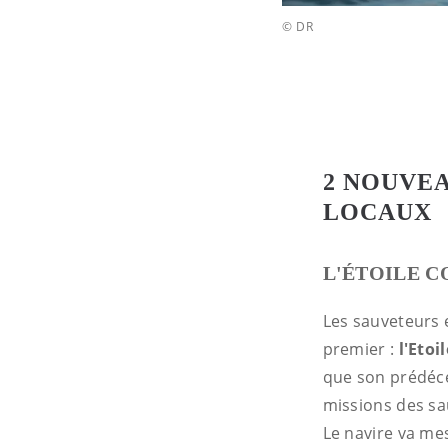
© DR
2 NOUVE
LOCAUX
L'ÉTOILE C
Les sauveteurs e
premier :
l'Etoi
que son prédéce
missions des sau
Le navire va me