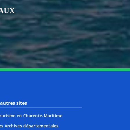
IAUX
nkedin
page Youtube
autres sites
ourisme en Charente-Maritime
es Archives départementales