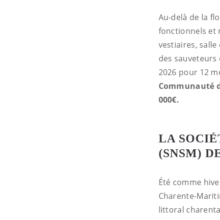
Au-delà de la fl
fonctionnels et
vestiaires, sal
des sauveteurs 
2026 pour 12 m
Communauté de 
000€.
LA SOCIÉ
(SNSM) 
Été comme hiver
Charente-Maritim
littoral charent