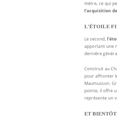
mètre, ce qui p
l'acquisition d
L'ÉTOILE F
Le second,
l'éto
apportant une n
dernière généra
Construit au Cha
pour affronter 
Maumusson. Grâ
pointe, il offre
représente un v
ET BIENTÔ