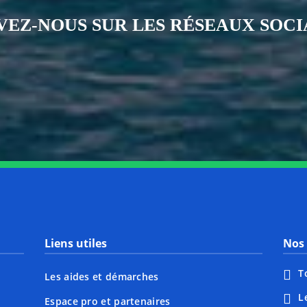
VEZ-NOUS SUR LES RÉSEAUX SOC
Notre page Instagram
Notre page Facebook
Notre page X
Notre page Tiktok
Notre page Li
Notre 
Liens utiles
Nos 
T
Les aides et démarches
L
Espace pro et partenaires