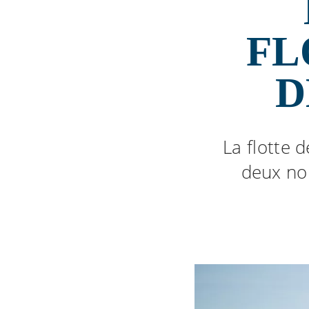
FL
D
La flotte 
deux nou