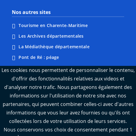
Nos autres sites
Tourisme en Charente-Maritime
Les Archives départementales
La Médiathèque départementale
Pont de Ré : péage
Webcams : Ré info trafic
Les cookies nous permettent de personnaliser le contenu,
d'offrir des fonctionnalités relatives aux videos et
Webcams : Oléron info trafic
d'analyser notre trafic. Nous partageons également des
Manger 17
informations sur l'utilisation de notre site avec nos
Emploi 17
partenaires, qui peuvent combiner celles-ci avec d'autres
L'Observatoire des territoires de Charente-
informations que vous leur avez fournies ou qu'ils ont
Maritime
collectées lors de votre utilisation de leurs services.
Nous conservons vos choix de consentement pendant 1