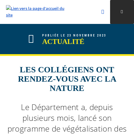
Rechercher
Ouvri
Valider la re
ALLER AU CONTENU
ALLER AU MENU
ALLER À LA RECHERCHE
PUBLIÉE LE 23 NOVEMBRE 2023
ACTUALITÉ
LES COLLÉGIENS ONT
RENDEZ-VOUS AVEC LA
NATURE
Le Département a, depuis
plusieurs mois, lancé son
programme de végétalisation des