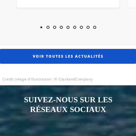
Afficher l'image 1
Afficher l'image 2
Afficher l'image 3
Afficher l'image 4
Afficher l'image 5
Afficher l'image 6
Afficher l'image 7
Afficher l'image 8
Afficher l'imag
VOIR TOUTES LES ACTUALITÉS
Crédit image d'illustration : © ClarkandCompany
SUIVEZ-NOUS SUR LES
RÉSEAUX SOCIAUX
Notre page Instagram
Notre page Facebook
Notre page X
Notre page Tiktok
Notre page Link